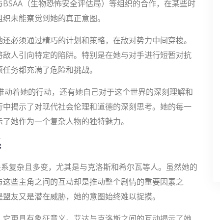
BSAA（生物恐怖安全评估局）等组织的合作，在某些时
组织未能察觉到她的真正意图。
她还必须通过精巧的计划和策略，在敌对势力中间穿梭。
将敌人引向特定的陷阱。特别是在她与对手进行短暂对抗
项任务都充满了危险和挑战。
推动着她的行动，还有她自己对于这个世界的深刻理解和
行中揭示了对现代社会伦理和道德的深刻思考。她的每一
示了她作为一个复杂人物的独特魅力。
系
关系复杂且多变，尤其是与克洛斯和希尔瓦等人。虽然她的
与这些主角之间的互动却是推动整个剧情的重要因素之
是盟友又是潜在威胁，她的意图始终难以捉摸。
，它更具有象征意义。艾达与克洛斯之间的互动揭示了她