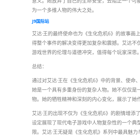
意义。她放弃了自己的生命安全，去阻止一个可
为一个多维人物的伟大之处。
J9国际站
艾达·王的最终使命也为《生化危机6》的故事画
得整个事件的解决变得更加复杂和震撼。艾达不
游戏世界的伦理与道德冲突，值得每个玩家深思
总结：
通过对艾达·王在《生化危机6》中的背景、使命
她是一个具有多重身份的复杂人物。她不仅仅是
物。她的牺牲精神和深刻的内心变化，展示了她
艾达·王的出现不仅为《生化危机6》的剧情增添
设定展现了现代电子游戏中人物复杂性的一个典
限。艾达·王无疑是《生化危机》系列中最具魅力