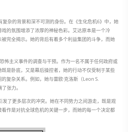
有复杂的背景和深不可测的身份。在《生化危机6》中，她
游戏的氛围增添了浓厚的神秘色彩。艾达原本是一个冷
未被完全揭示。她的背后有着多个利益集团的斗争，而她
物恐怖主义事件的调查与干预。作为一名不属于任何政府或
她既是卧底，又是幕后操控者，她的行动不仅受制于某些
复杂关系。例如，她与雷欧·克洛斯（Leon S.
满了张力。
引发了更多层次的冲突。她在不同势力之间游走，既是观
被看作是对抗全球危机的关键一步，而她的每一个决定都