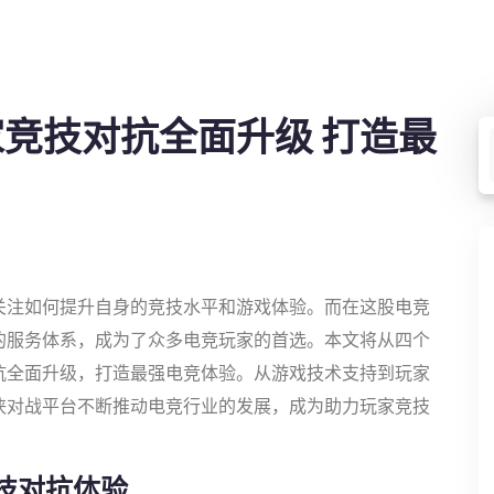
竞技对抗全面升级 打造最
关注如何提升自身的竞技水平和游戏体验。而在这股电竞
的服务体系，成为了众多电竞玩家的首选。本文将从四个
抗全面升级，打造最强电竞体验。从游戏技术支持到玩家
侠对战平台不断推动电竞行业的发展，成为助力玩家竞技
技对抗体验