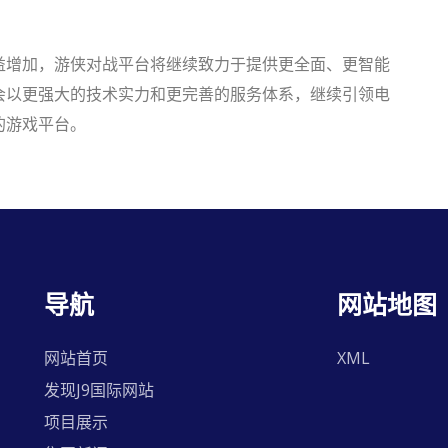
益增加，游侠对战平台将继续致力于提供更全面、更智能
会以更强大的技术实力和更完善的服务体系，继续引领电
的游戏平台。
导航
网站地图
网站首页
XML
发现J9国际网站
项目展示