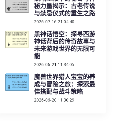
秘力量揭示：古老传说
与禁忌仪式的重生之路
2026-07-16 21:04:40
黑神话悟空：探寻西游
神话背后的传奇故事与
未来游戏世界的无限可
能
2026-06-21 11:34:05
魔兽世界猎人宝宝的养
成与冒险之旅：探索最
佳搭配与战斗策略
2026-06-20 11:30:29