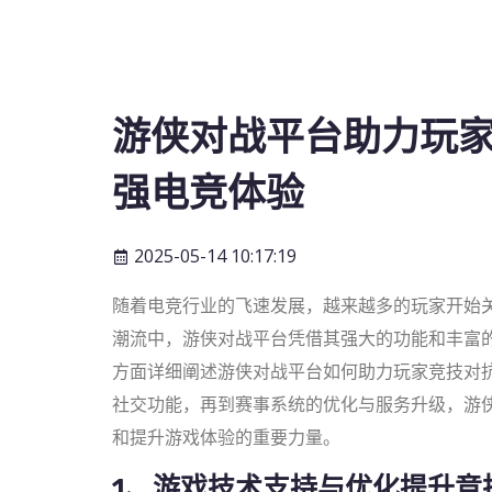
游侠对战平台助力玩家
强电竞体验
2025-05-14 10:17:19
随着电竞行业的飞速发展，越来越多的玩家开始
潮流中，游侠对战平台凭借其强大的功能和丰富
方面详细阐述游侠对战平台如何助力玩家竞技对
社交功能，再到赛事系统的优化与服务升级，游
和提升游戏体验的重要力量。
1、游戏技术支持与优化提升竞