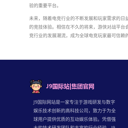
验的重要平台。
未来，随着电竞行业的不断发展和玩家需求的日
的竞技体验。相信在不久的将来，游侠对战平台
竞行业的发展潮流，成为全球电竞玩家最可信赖
J9国际网站是一家专注于游戏研发与数字
娱乐技术创新的高科技公司，致力于为全
球用户提供优质的互动娱乐体验。凭借强
大的技术研发团队和丰富的行业经验，J9